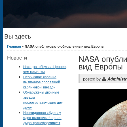
Вы здесь
Главная
» NASA опубликовало обновленный вид Европы
NASA опубли
Новости
вид Европы
Находка в Якутии: Ценнее,
чем мамонты
Необычное явление,
posted by
Administr
вызванное пропавшей
карликовой звездой
Обнаружены двойные
звезды
несоответствующие друг
другу
Неожиданная «буря» у
ядра галактики: Черная
дыра трансформирует