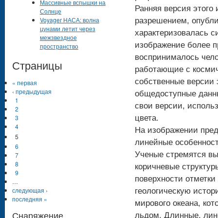
Массивные вспышки на
Ранняя версия этого
Солнце
Voyager НАСА: волна
разрешением, опублик
цунами летит через
характеризовалась с
межзвездное
изображение более пр
пространство
воспринималось чело
Страницы
работающие с косми
собственные версии 
« первая
‹ предыдущая
общедоступные данны
1
свои версии, исполь
2
цвета.
3
4
На изображении пред
5
линейные особенност
6
Ученые стремятся вы
7
8
коричневые структур
9
поверхности отметки
…
следующая ›
геологическую истор
последняя »
мирового океана, кот
Снаряжение
льдом. Длинные, лин