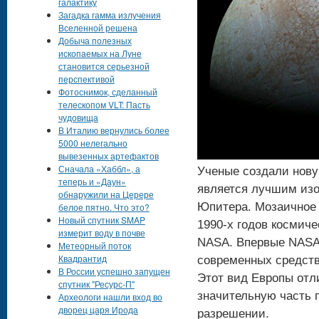
галактику
Загадка гамма излучения
Вселенной решена
Добыча полезных
ископаемых на Луне
становится серьезной
перспективой
Фотоснимок, сделанный
телескопом VLT: Пасть
чудовища
В Италию вернулись более
5000 нелегально
вывезенных артефактов
Сначала «Хаббл», а
Ученые создали нову
теперь и «Даун»
является лучшим изо
обнаружили на Церере
Юпитера. Мозаичное 
белое пятно. Что это?
Новый спутник SMAP
1990-х годов космич
измерит воду в почве
NASA. Впервые NASA
Метеорный поток
Квадрантид
современных средств
В России успешно запущен
Этот вид Европы отл
спутник "Ресурс-П"
значительную часть 
Археологи нашли вход во
дворец царя Ирода
разрешении.