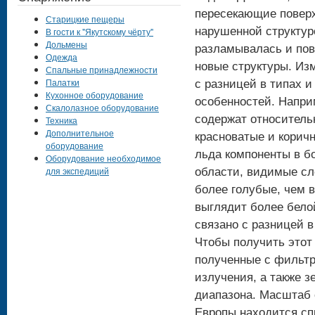
пересекающие поверх
Старицкие пещеры
нарушенной структуро
В гости к "Якутскому чёрту"
Дольмены
разламывалась и по
Одежда
новые структуры. Из
Спальные принадлежности
Палатки
с разницей в типах 
Кухонное оборудование
особенностей. Напри
Скалолазное оборудование
содержат относительн
Техника
Дополнительное
красноватые и корич
оборудование
льда компоненты в б
Оборудование необходимое
для экспедиций
области, видимые сл
более голубые, чем в
выглядит более белой
связано с разницей в
Чтобы получить этот
полученные с фильтр
излучения, а также з
диапазона. Масштаб с
Европы находится сп