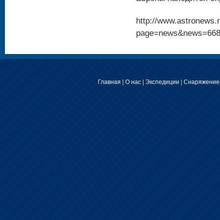
http://www.astronews.r
page=news&news=66
Главная
|
О нас
|
Экспедиции
|
Снаряжение