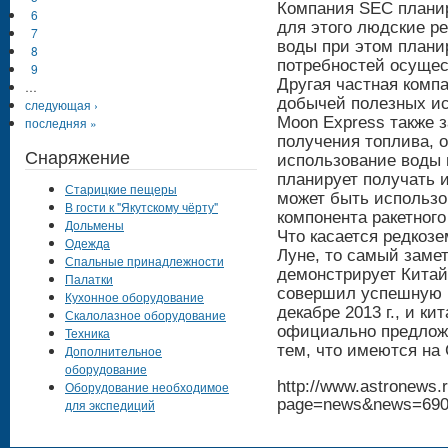
Компания SEC планир
6
для этого людские р
7
воды при этом плани
8
потребностей осуще
9
Другая частная компа
…
добычей полезных ис
следующая ›
Moon Express также 
последняя »
получения топлива, 
Снаряжение
использование воды 
планирует получать и
Старицкие пещеры
может быть использо
В гости к "Якутскому чёрту"
компонента ракетного
Дольмены
Что касается редкоз
Одежда
Луне, то самый заме
Спальные принадлежности
демонстрирует Китай
Палатки
совершил успешную п
Кухонное оборудование
декабре 2013 г., и ки
Скалолазное оборудование
официально предложи
Техника
тем, что имеются на
Дополнительное
оборудование
http://www.astronews.r
Оборудование необходимое
page=news&news=69
для экспедиций