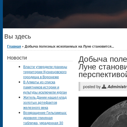
Вы здесь
Главная
» Добыча полезных ископаемых на Луне становится...
Добыча поле
Новости
Луне станов
Власти утвердили границы
перспективо
территории Кузнецовского
городища в Воронеже
В Алматы из списка
posted by
Administr
памятников истории и
культуры исключили курган
Житель Дании нашел клад
золотых артефактов
железного века
Возвращение Гильгамеша:
древняя глиняная
табличка, украденная 30