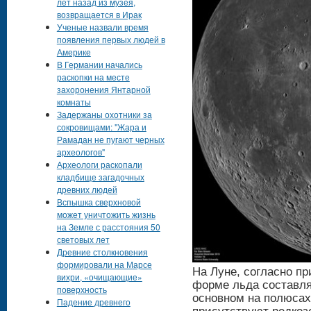
лет назад из музея,
возвращается в Ирак
Ученые назвали время
появления первых людей в
Америке
В Германии начались
раскопки на месте
захоронения Янтарной
комнаты
Задержаны охотники за
сокровищами: "Жара и
Рамадан не пугают черных
археологов"
Археологи раскопали
кладбище загадочных
древних людей
Вспышка сверхновой
может уничтожить жизнь
на Земле с расстояния 50
световых лет
Древние столкновения
формировали на Марсе
На Луне, согласно п
вихри, «очищающие»
форме льда составля
поверхность
основном на полюсах,
Падение древнего