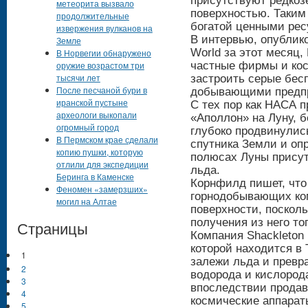
присутствуют редкоз
метеорита вызвало
поверхностью. Таким
продолжительные
богатой ценными рес
извержения вулканов на
В интервью, опублик
Земле
World за этот месяц,
В Норвегии обнаружено
оружие возрастом три
частные фирмы и кос
тысячи лет
застроить серые бе
После песчаной бури в
добывающими предп
иранской пустыне
С тех пор как НАСА 
археологи выкопали
«Аполлон» на Луну, 
огромный город
глубоко продвинулис
В Пермском крае сделали
спутника Земли и оп
копию пушки, которую
полюсах Луны присут
отлили для экспедиции
льда.
Беринга в Каменске
Корнфилд пишет, что
Феномен «замерзших»
горнодобывающих ком
могил на Алтае
поверхности, поскол
получения из него то
Страницы
Компания Shackleton
которой находится в 
1
залежи льда и превра
2
водорода и кислорода
3
впоследствии прода
4
космические аппарат
5