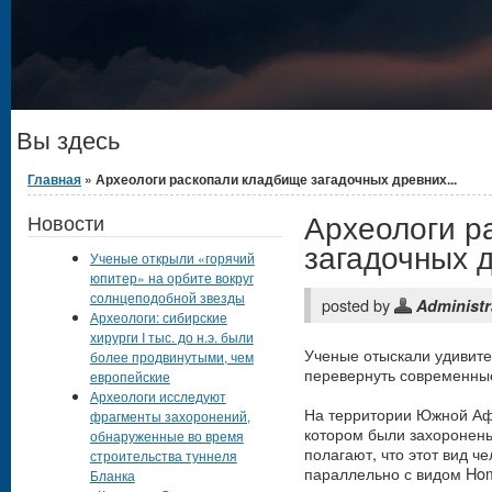
Вы здесь
Главная
» Археологи раскопали кладбище загадочных древних...
Археологи р
Новости
загадочных 
Ученые открыли «горячий
юпитер» на орбите вокруг
солнцеподобной звезды
posted by
Administr
Археологи: сибирские
хирурги I тыс. до н.э. были
Ученые отыскали удивите
более продвинутыми, чем
перевернуть современные
европейские
Археологи исследуют
На территории Южной Аф
фрагменты захоронений,
котором были захоронен
обнаруженные во время
полагают, что этот вид ч
строительства туннеля
параллельно с видом Hom
Бланка