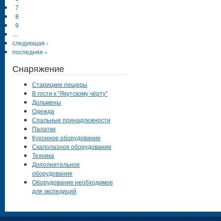
7
8
9
…
следующая ›
последняя »
Снаряжение
Старицкие пещеры
В гости к "Якутскому чёрту"
Дольмены
Одежда
Спальные принадлежности
Палатки
Кухонное оборудование
Скалолазное оборудование
Техника
Дополнительное
оборудование
Оборудование необходимое
для экспедиций