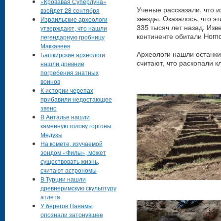
«Кровавая Суперлуна»
Ученые рассказали, что 
взойдет 28 сентября
звезды. Оказалось, что э
Израильские археологи
335 тысяч лет назад. Изв
утверждают, что нашли
континенте обитали Homo
легендарную гробницу
Маккавеев
Археологи нашли останки 
Башкирские археологи
считают, что раскопали 
нашли древние
погребения знатных
воинов
К истории черепах
прибавили недостающее
звено
В Анталье нашли
каменную голову горгоны
Медузы
На комете, изучаемой
зондом «Филы», может
существовать жизнь,
считают астрономы
В Турции нашли
древнеримскую скульптуру
атлета
У берегов Панамы
опознали затонувшее