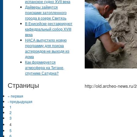
испанское судно XVII века
Дайверы займутся
поисками затопленного
города в озере Свитязь
В Енисейске реставрируют
кафедральный собор XVIII
века
НАСА выпустило новую
программу для поиска
астероидов не выходя из
дома
Как формируется
атмосфера на Титане,
спутнике Сатурна?
Страницы
http://old.archeo-news.ru/
« первая
‹ предыдущая
1
2
3
4
5
6