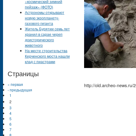
«космический зимний
пейзаж» (ФОТО)
Астрономы открывают
новую экзопланету-
газового гиганта
Житель Бурятии семь лет
хранил в сарае череп
доисторического
животного
На месте строительства
Керченского моста нашли
клад с пиастрами
Страницы
« первая
http://old.archeo-news.ru/
‹ предыдущая
1
2
3
4
5
6
7
8