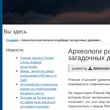
Вы здесь
Главная
» Археологи раскопали кладбище загадочных древних...
Археологи р
Новости
загадочных 
Ученые нашли в Турции
следы древней
катастрофы
posted by
Administr
Якима - вероятно самое
посещаемое НЛО место в
Ученые отыскали удивите
США
перевернуть современные
Античный вал и некрополь
нашли на стройплощадке
На территории Южной Аф
Крымского моста
котором были захоронен
Острова на Титане могут
полагают, что этот вид ч
на самом деле оказаться
параллельно с видом Hom
потоками пузырьков