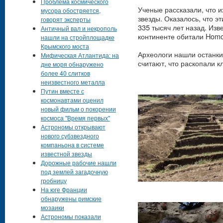
Проблема космического
Ученые рассказали, что 
мусора обостряется,
звезды. Оказалось, что э
говорят эксперты
335 тысяч лет назад. Изв
Античный вал и некрополь
континенте обитали Homo
нашли на стройплощадке
Крымского моста
Археологи нашли останки 
Мифическая Атлантида: на
считают, что раскопали 
дне моря обнаружено
более 40 слитков
неизвестного металла
Путин вместе с
космонавтами оценил
новый фильм о покорении
космоса "Время первых"
Астрономы открывают
нового субзвездного
компаньона в системе
известной звезды
Дорожные рабочие нашли
под землей загадочную
гробницу
На юге Франции
обнаружены римские
мозаики
Астрономы показали