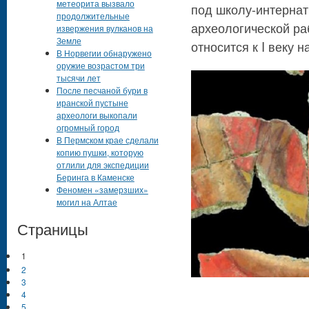
метеорита вызвало
под школу-интернат
продолжительные
археологической ра
извержения вулканов на
Земле
относится к I веку 
В Норвегии обнаружено
оружие возрастом три
тысячи лет
После песчаной бури в
иранской пустыне
археологи выкопали
огромный город
В Пермском крае сделали
копию пушки, которую
отлили для экспедиции
Беринга в Каменске
Феномен «замерзших»
могил на Алтае
Страницы
1
2
3
4
5