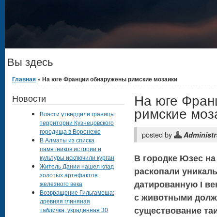
Вы здесь
Главная
» На юге Франции обнаружены римские мозаики
На юге Фран
Новости
римские моз
Власти утвердили границы
территории Кузнецовского
городища в Воронеже
posted by
Administr
В Алматы из списка
памятников истории и
культуры исключили курган
В городке Юзес на
Житель Дании нашел клад
раскопали уникаль
золотых артефактов
железного века
датированную I ве
Возвращение Гильгамеша:
с животными долж
древняя глиняная
табличка, украденная 30
существование таи