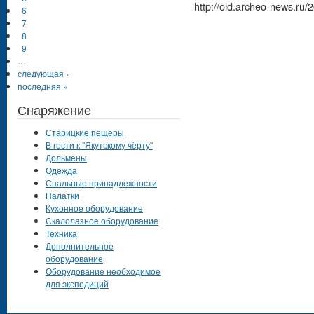
http://old.archeo-news.ru/
6
7
8
9
…
следующая ›
последняя »
Снаряжение
Старицкие пещеры
В гости к "Якутскому чёрту"
Дольмены
Одежда
Спальные принадлежности
Палатки
Кухонное оборудование
Скалолазное оборудование
Техника
Дополнительное
оборудование
Оборудование необходимое
для экспедиций