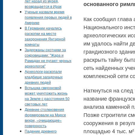
лет назад из музея,
основанного римля
возвращается в Ирак
Ученые назвали время
появления первых людей в
Как сообщил глава 
Америке
Национального инст
В Германии начались
раскопки на месте
археологических и
захоронения Янтарной
им удалось найти д
комнаты
Задержаны охотники за
грандиозного здания
сокровищами: "Жара и
раскрыть тайну быт
Рамадан не пугают черных
археологов"
сеть найденных уче
Археологи раскопали
комплексной сети с
кладбище загадочных
древних людей
Вспышка сверхновой
Наткнуться на след 
может уничтожить жизнь
название французск
на Земле с расстояния 50
световых лет
анализа каменной п
Древние столкновения
Позже строители см
формировали на Марсе
вихри, «очищающие»
сооружения в резул
поверхность
площадью 4 тыс. м
Падение древнего