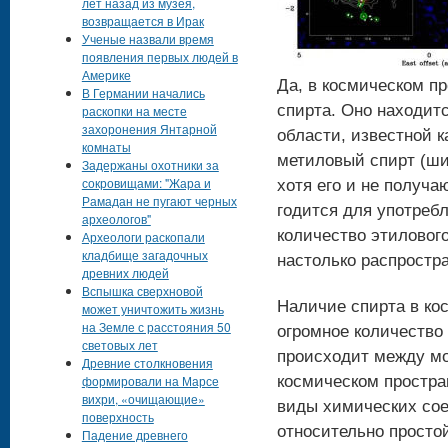
лет назад из музея,
возвращается в Ирак
Ученые назвали время
появления первых людей в
Америке
Да, в космическом пр
В Германии начались
спирта. Оно находитс
раскопки на месте
захоронения Янтарной
области, известной к
комнаты
метиловый спирт (ши
Задержаны охотники за
сокровищами: "Жара и
хотя его и не получа
Рамадан не пугают черных
годится для употребл
археологов"
количество этилового
Археологи раскопали
кладбище загадочных
настолько распростра
древних людей
Вспышка сверхновой
Наличие спирта в ко
может уничтожить жизнь
на Земле с расстояния 50
огромное количество
световых лет
происходит между м
Древние столкновения
формировали на Марсе
космическом простра
вихри, «очищающие»
виды химических сое
поверхность
относительно просто
Падение древнего