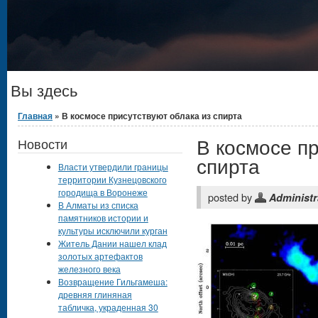
Вы здесь
Главная
» В космосе присутствуют облака из спирта
В космосе пр
Новости
спирта
Власти утвердили границы
территории Кузнецовского
городища в Воронеже
posted by
Administr
В Алматы из списка
памятников истории и
культуры исключили курган
Житель Дании нашел клад
золотых артефактов
железного века
Возвращение Гильгамеша:
древняя глиняная
табличка, украденная 30