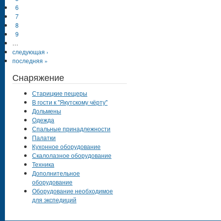
6
7
8
9
…
следующая ›
последняя »
Снаряжение
Старицкие пещеры
В гости к "Якутскому чёрту"
Дольмены
Одежда
Спальные принадлежности
Палатки
Кухонное оборудование
Скалолазное оборудование
Техника
Дополнительное
оборудование
Оборудование необходимое
для экспедиций