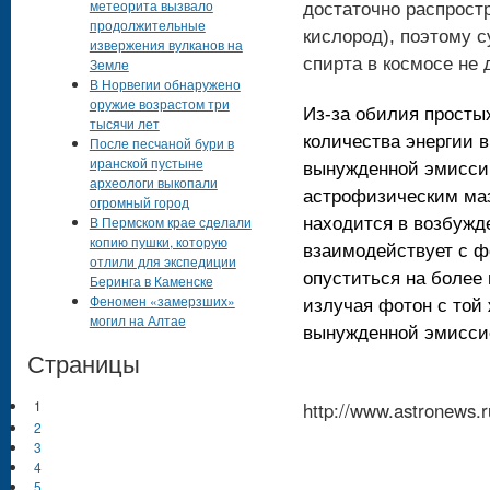
метеорита вызвало
достаточно распрост
продолжительные
кислород), поэтому 
извержения вулканов на
спирта в космосе не
Земле
В Норвегии обнаружено
оружие возрастом три
Из-за обилия просты
тысячи лет
количества энергии в
После песчаной бури в
иранской пустыне
вынужденной эмиссии
археологи выкопали
астрофизическим маз
огромный город
В Пермском крае сделали
находится в возбужд
копию пушки, которую
взаимодействует с ф
отлили для экспедиции
опуститься на более 
Беринга в Каменске
Феномен «замерзших»
излучая фотон с той 
могил на Алтае
вынужденной эмисси
Страницы
1
http://www.astronews
2
3
4
5