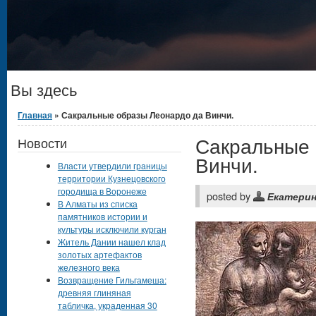
Вы здесь
Главная
» Сакральные образы Леонардо да Винчи.
Сакральные 
Новости
Винчи.
Власти утвердили границы
территории Кузнецовского
городища в Воронеже
posted by
Екатери
В Алматы из списка
памятников истории и
культуры исключили курган
Житель Дании нашел клад
золотых артефактов
железного века
Возвращение Гильгамеша:
древняя глиняная
табличка, украденная 30