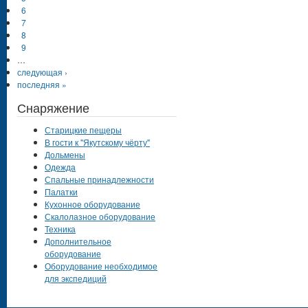
6
7
8
9
…
следующая ›
последняя »
Снаряжение
Старицкие пещеры
В гости к "Якутскому чёрту"
Дольмены
Одежда
Спальные принадлежности
Палатки
Кухонное оборудование
Скалолазное оборудование
Техника
Дополнительное
оборудование
Оборудование необходимое
для экспедиций