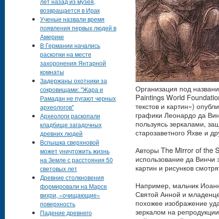
лет назад из музея,
возвращается в Ирак
Ученые назвали время
появления первых людей в
Америке
В Германии начались
раскопки на месте
захоронения Янтарной
комнаты
Задержаны охотники за
Организация под название
сокровищами: "Жара и
Paintings World Foundat
Рамадан не пугают черных
текстов и картин») опубл
археологов"
графики Леонардо да Вин
Археологи раскопали
пользуясь зеркалами, за
кладбище загадочных
старозаветного Яхве и д
древних людей
Вспышка сверхновой
Авторы The Mirror of the 
может уничтожить жизнь
использование да Винчи 
на Земле с расстояния 50
картин и рисунков смотрят
световых лет
Древние столкновения
Например, мальчик Иоанн
формировали на Марсе
Святой Анной и младенце
вихри, «очищающие»
похожее изображение уда
поверхность
зеркалом на репродукции
Падение древнего