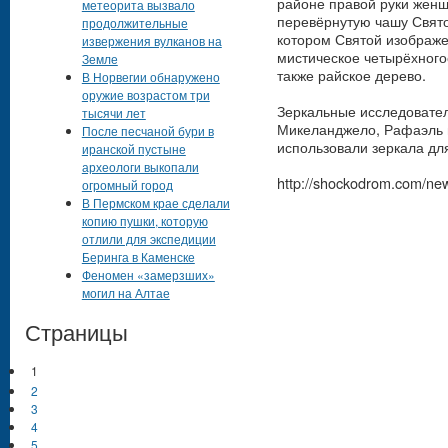
районе правой руки женщ
метеорита вызвало
перевёрнутую чашу Свято
продолжительные
котором Святой изображе
извержения вулканов на
мистическое четырёхного
Земле
также райское дерево.
В Норвегии обнаружено
оружие возрастом три
Зеркальные исследовател
тысячи лет
Микеланджело, Рафаэль и
После песчаной бури в
использовали зеркала дл
иранской пустыне
археологи выкопали
http://shockodrom.com/new
огромный город
В Пермском крае сделали
копию пушки, которую
отлили для экспедиции
Беринга в Каменске
Феномен «замерзших»
могил на Алтае
Страницы
1
2
3
4
5