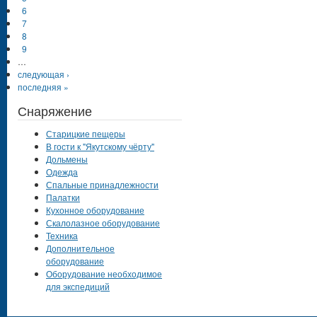
6
7
8
9
…
следующая ›
последняя »
Снаряжение
Старицкие пещеры
В гости к "Якутскому чёрту"
Дольмены
Одежда
Спальные принадлежности
Палатки
Кухонное оборудование
Скалолазное оборудование
Техника
Дополнительное
оборудование
Оборудование необходимое
для экспедиций