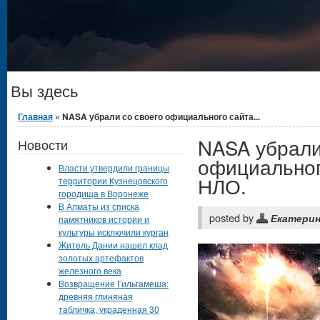
Вы здесь
Главная
» NASA убрали со своего официального сайта...
NASA убрали
Новости
официальног
Власти утвердили границы
НЛО.
территории Кузнецовского
городища в Воронеже
В Алматы из списка
posted by
Екатери
памятников истории и
культуры исключили курган
Житель Дании нашел клад
золотых артефактов
железного века
Возвращение Гильгамеша:
древняя глиняная
табличка, украденная 30