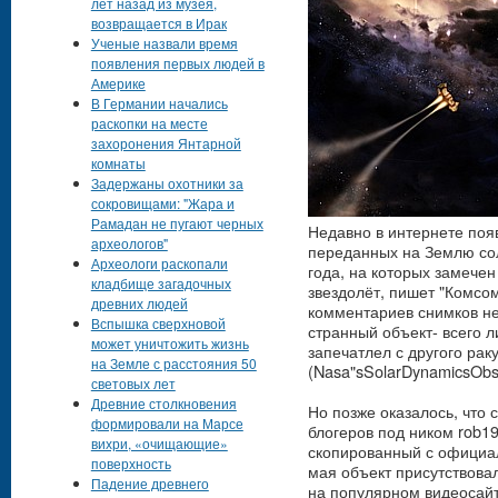
лет назад из музея,
возвращается в Ирак
Ученые назвали время
появления первых людей в
Америке
В Германии начались
раскопки на месте
захоронения Янтарной
комнаты
Задержаны охотники за
сокровищами: "Жара и
Рамадан не пугают черных
Недавно в интернете поя
археологов"
переданных на Землю со
Археологи раскопали
года, на которых замече
кладбище загадочных
звездолёт, пишет "Комсо
древних людей
комментариев снимков не 
Вспышка сверхновой
странный объект- всего л
может уничтожить жизнь
запечатлел с другого ра
на Земле с расстояния 50
(Nasa"sSolarDynamicsObse
световых лет
Древние столкновения
Но позже оказалось, что
формировали на Марсе
блогеров под ником rob1
вихри, «очищающие»
скопированный с официа
поверхность
мая объект присутствова
Падение древнего
на популярном видеосайт