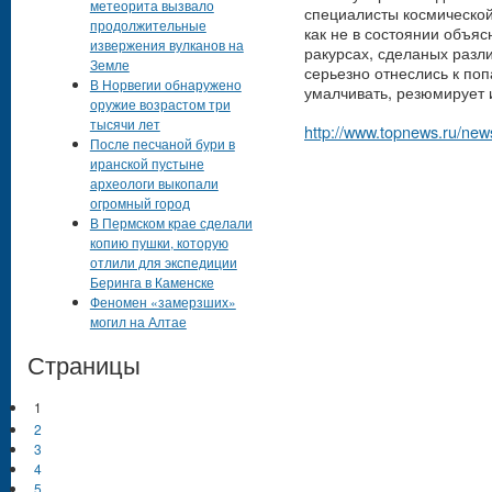
метеорита вызвало
специалисты космической
продолжительные
как не в состоянии объяс
извержения вулканов на
ракурсах, сделаных разл
Земле
серьезно отнеслись к по
В Норвегии обнаружено
умалчивать, резюмирует
оружие возрастом три
тысячи лет
http://www.topnews.ru/ne
После песчаной бури в
иранской пустыне
археологи выкопали
огромный город
В Пермском крае сделали
копию пушки, которую
отлили для экспедиции
Беринга в Каменске
Феномен «замерзших»
могил на Алтае
Страницы
1
2
3
4
5